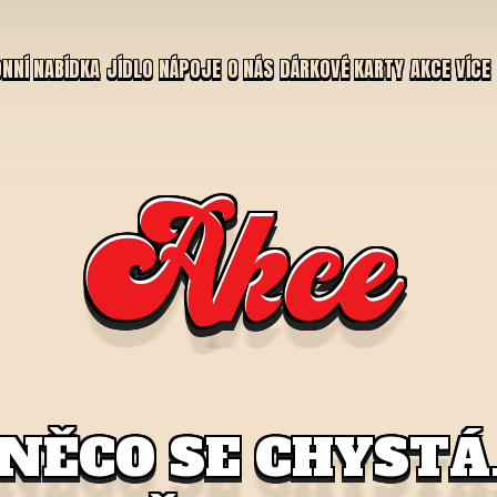
NNÍ NABÍDKA
JÍDLO
NÁPOJE
O NÁS
DÁRKOVÉ KARTY
AKCE
VÍCE
Akce
NĚCO SE CHYSTÁ