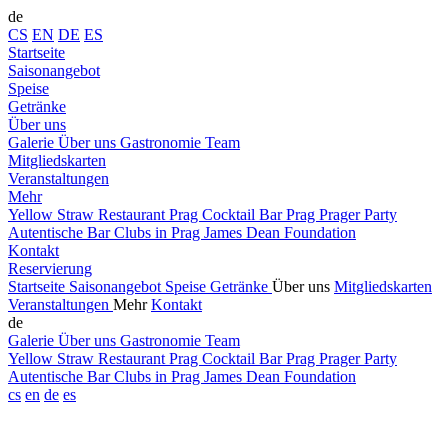
de
CS
EN
DE
ES
Startseite
Saisonangebot
Speise
Getränke
Über uns
Galerie
Über uns
Gastronomie
Team
Mitgliedskarten
Veranstaltungen
Mehr
Yellow Straw
Restaurant Prag
Cocktail Bar Prag
Prager Party
Autentische Bar
Clubs in Prag
James Dean Foundation
Kontakt
Reservierung
Startseite
Saisonangebot
Speise
Getränke
Über uns
Mitgliedskarten
Veranstaltungen
Mehr
Kontakt
de
Galerie
Über uns
Gastronomie
Team
Yellow Straw
Restaurant Prag
Cocktail Bar Prag
Prager Party
Autentische Bar
Clubs in Prag
James Dean Foundation
cs
en
de
es