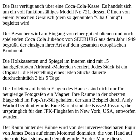
Die Bar verfügt auch über eine Coca-Cola-Kasse. Es handelt sich
um ein voll funktionsfähiges Modell Nr. 721, dessen Öffnen von
einem typischen Geräusch (dem so genannten "Cha-Ching")
begleitet wird.
Der Besucher wird am Eingang von einer gut erhaltenen und noch
spielenden Coca-Cola-Jukebox von SEEBURG aus dem Jahr 1949
begrüßt, der einzigen ihrer Art auf dem gesamten europäischen
Kontinent.
Die Holzkassetten und Spiegel im Inneren sind mit 15
handgefertigten Airbrush-Malereien verziert. Jedes Stück ist ein
Original - die Herstellung eines jeden Stücks dauerte
durchschnittlich 3 bis 5 Tage!
Die Toiletten auf beiden Etagen des Hauses sind nicht nur für
neugierige Fotografen ein Magnet. Ihre Räume in der obersten
Etage sind im Pop-Art-Stil gehalten, der zum Beispiel durch Andy
Warhol berühmt wurde. Eine Rarität sind die Kisses!-Pissoirs, die
ursprünglich für den JFK-Flughafen in New York, USA, entworfen
wurden.
Der Raum hinter der Bühne wird von der unverwechselbaren Figur
von James Dean auf einem Motorrad dominiert, die von Hand auf
eine rote Backsteinwand gemalt wurde. An der Marke dieses