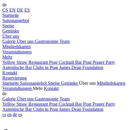
de
CS
EN
DE
ES
Startseite
Saisonangebot
Speise
Getränke
Über uns
Galerie
Über uns
Gastronomie
Team
Mitgliedskarten
Veranstaltungen
Mehr
Yellow Straw
Restaurant Prag
Cocktail Bar Prag
Prager Party
Autentische Bar
Clubs in Prag
James Dean Foundation
Kontakt
Reservierung
Startseite
Saisonangebot
Speise
Getränke
Über uns
Mitgliedskarten
Veranstaltungen
Mehr
Kontakt
de
Galerie
Über uns
Gastronomie
Team
Yellow Straw
Restaurant Prag
Cocktail Bar Prag
Prager Party
Autentische Bar
Clubs in Prag
James Dean Foundation
cs
en
de
es