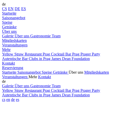
de
CS
EN
DE
ES
Startseite
Saisonangebot
Speise
Getränke
Über uns
Galerie
Über uns
Gastronomie
Team
Mitgliedskarten
Veranstaltungen
Mehr
Yellow Straw
Restaurant Prag
Cocktail Bar Prag
Prager Party
Autentische Bar
Clubs in Prag
James Dean Foundation
Kontakt
Reservierung
Startseite
Saisonangebot
Speise
Getränke
Über uns
Mitgliedskarten
Veranstaltungen
Mehr
Kontakt
de
Galerie
Über uns
Gastronomie
Team
Yellow Straw
Restaurant Prag
Cocktail Bar Prag
Prager Party
Autentische Bar
Clubs in Prag
James Dean Foundation
cs
en
de
es